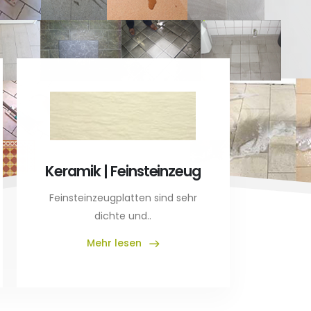
Kunst
A
Keramik | Feinsteinzeug
Reinigun
Kuns
Feinsteinzeugplatten sind sehr
dichte und..
Mehr lesen