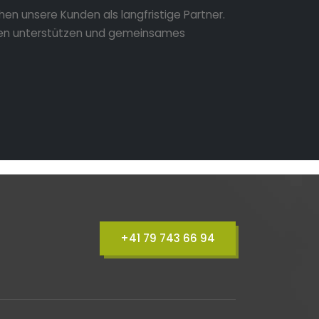
hen unsere Kunden als langfristige Partner.
en unterstützen und gemeinsames
+41 79 743 66 94