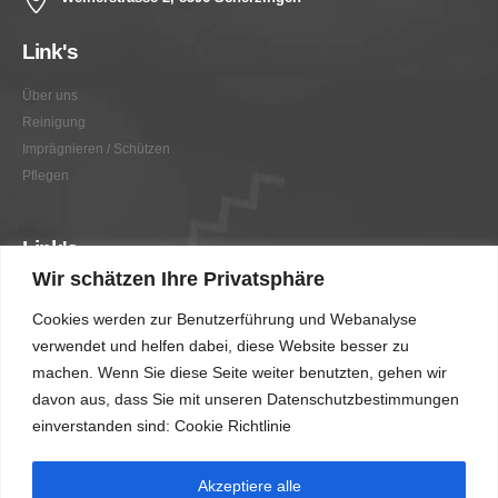
Link's
Über uns
Reinigung
Imprägnieren / Schützen
Pflegen
Link's
Wir schätzen Ihre Privatsphäre
Graffitientfernung / Graffitischutz
Cookies werden zur Benutzerführung und Webanalyse
Beratung
verwendet und helfen dabei, diese Website besser zu
Vorher/Nachher
machen. Wenn Sie diese Seite weiter benutzten, gehen wir
AGB
davon aus, dass Sie mit unseren Datenschutzbestimmungen
Impressum
einverstanden sind: Cookie Richtlinie
Akzeptiere alle