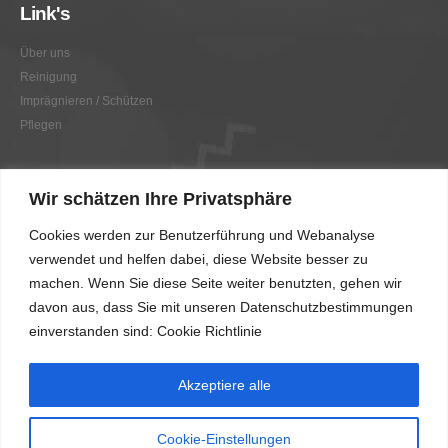
Link's
Über uns
Reinigung
Imprägnieren / Schützen
Pflegen
Link's
Wir schätzen Ihre Privatsphäre
Graffitientfernung / Graffitischutz
Cookies werden zur Benutzerführung und Webanalyse
Beratung
verwendet und helfen dabei, diese Website besser zu
Vorher/Nachher
machen. Wenn Sie diese Seite weiter benutzten, gehen wir
AGB
davon aus, dass Sie mit unseren Datenschutzbestimmungen
Impressum
einverstanden sind: Cookie Richtlinie
Akzeptiere alle
Cookie-Einstellungen