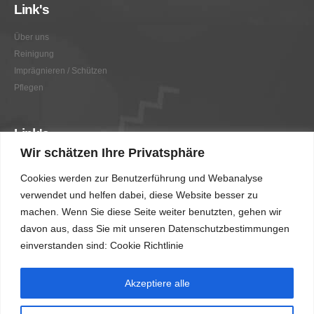
Link's
Über uns
Reinigung
Imprägnieren / Schützen
Pflegen
Link's
Wir schätzen Ihre Privatsphäre
Graffitientfernung / Graffitischutz
Cookies werden zur Benutzerführung und Webanalyse
Beratung
verwendet und helfen dabei, diese Website besser zu
Vorher/Nachher
machen. Wenn Sie diese Seite weiter benutzten, gehen wir
AGB
davon aus, dass Sie mit unseren Datenschutzbestimmungen
Impressum
einverstanden sind: Cookie Richtlinie
Akzeptiere alle