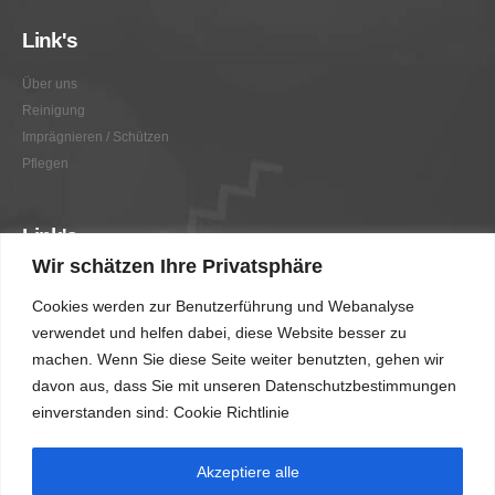
Link's
Über uns
Reinigung
Imprägnieren / Schützen
Pflegen
Link's
Wir schätzen Ihre Privatsphäre
Graffitientfernung / Graffitischutz
Cookies werden zur Benutzerführung und Webanalyse
Beratung
verwendet und helfen dabei, diese Website besser zu
Vorher/Nachher
machen. Wenn Sie diese Seite weiter benutzten, gehen wir
AGB
davon aus, dass Sie mit unseren Datenschutzbestimmungen
Impressum
einverstanden sind: Cookie Richtlinie
Akzeptiere alle