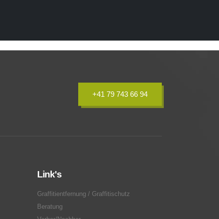
+41 79 743 66 94
Link's
Graffitientfernung / Graffitischutz
Beratung