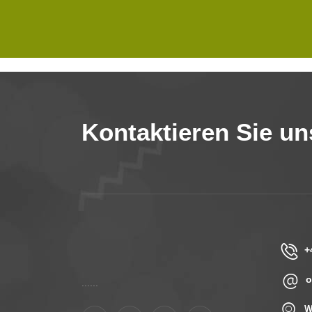
Kontaktieren Sie un
+
o
......
W