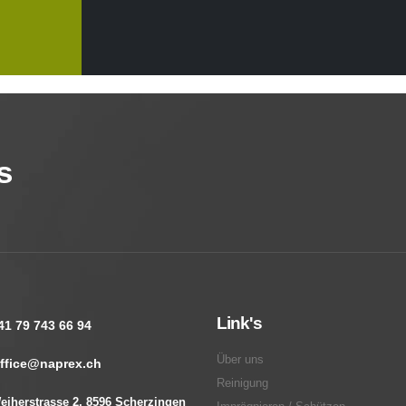
s
Link's
41 79 743 66 94
Über uns
ffice@naprex.ch
Reinigung
eiherstrasse 2, 8596 Scherzingen