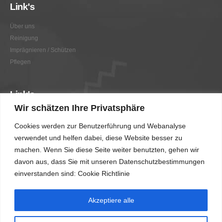
Link's
Über uns
Reinigung
Imprägnieren / Schützen
Pflegen
Link's
Wir schätzen Ihre Privatsphäre
Graffitientfernung / Graffitischutz
Cookies werden zur Benutzerführung und Webanalyse
Beratung
verwendet und helfen dabei, diese Website besser zu
Vorher/Nachher
machen. Wenn Sie diese Seite weiter benutzten, gehen wir
AGB
davon aus, dass Sie mit unseren Datenschutzbestimmungen
Impressum
einverstanden sind: Cookie Richtlinie
Akzeptiere alle