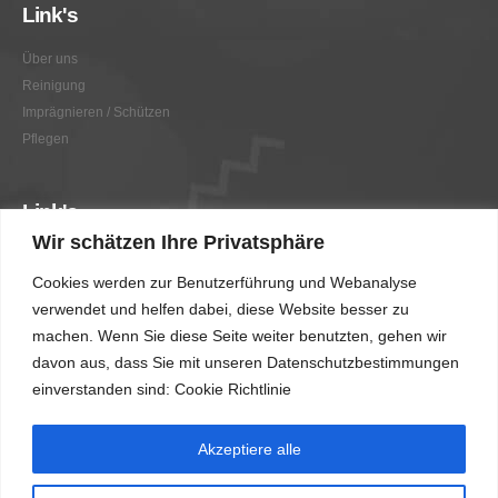
Link's
Über uns
Reinigung
Imprägnieren / Schützen
Pflegen
Link's
Wir schätzen Ihre Privatsphäre
Graffitientfernung / Graffitischutz
Cookies werden zur Benutzerführung und Webanalyse
Beratung
verwendet und helfen dabei, diese Website besser zu
Vorher/Nachher
machen. Wenn Sie diese Seite weiter benutzten, gehen wir
AGB
davon aus, dass Sie mit unseren Datenschutzbestimmungen
Impressum
einverstanden sind: Cookie Richtlinie
Akzeptiere alle