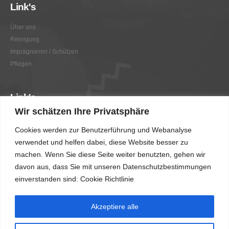
Link's
Über uns
Reinigung
Imprägnieren / Schützen
Pflegen
Link's
Wir schätzen Ihre Privatsphäre
Graffitientfernung / Graffitischutz
Cookies werden zur Benutzerführung und Webanalyse
Beratung
verwendet und helfen dabei, diese Website besser zu
Vorher/Nachher
machen. Wenn Sie diese Seite weiter benutzten, gehen wir
AGB
davon aus, dass Sie mit unseren Datenschutzbestimmungen
Impressum
einverstanden sind: Cookie Richtlinie
Akzeptiere alle