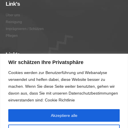
Link's
Über uns
Reinigung
Imprägnieren / Schützen
Pflegen
Link's
Wir schätzen Ihre Privatsphäre
Graffitientfernung / Graffitischutz
Cookies werden zur Benutzerführung und Webanalyse
Beratung
verwendet und helfen dabei, diese Website besser zu
Vorher/Nachher
machen. Wenn Sie diese Seite weiter benutzten, gehen wir
AGB
davon aus, dass Sie mit unseren Datenschutzbestimmungen
Impressum
einverstanden sind: Cookie Richtlinie
Akzeptiere alle