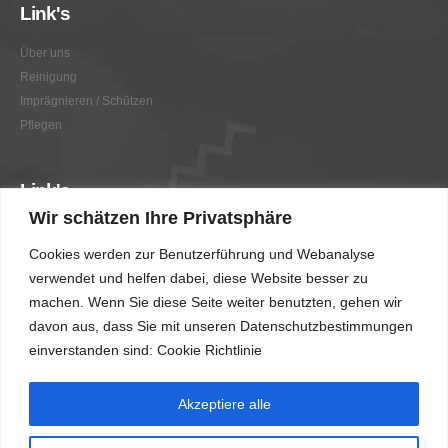
Link's
Über uns
Reinigung
Imprägnieren / Schützen
Pflegen
Link's
Wir schätzen Ihre Privatsphäre
Graffitientfernung / Graffitischutz
Cookies werden zur Benutzerführung und Webanalyse
Beratung
verwendet und helfen dabei, diese Website besser zu
Vorher/Nachher
machen. Wenn Sie diese Seite weiter benutzten, gehen wir
AGB
davon aus, dass Sie mit unseren Datenschutzbestimmungen
Impressum
einverstanden sind: Cookie Richtlinie
Akzeptiere alle