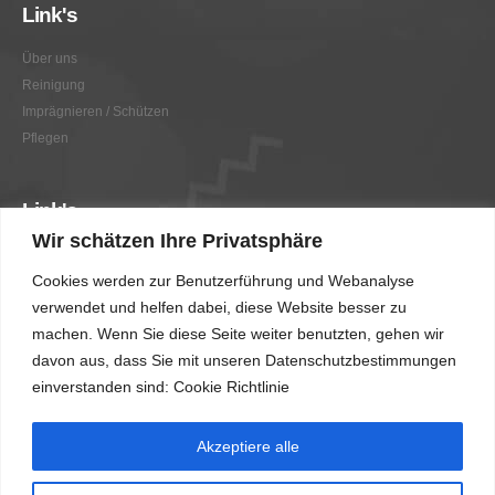
Link's
Über uns
Reinigung
Imprägnieren / Schützen
Pflegen
Link's
Wir schätzen Ihre Privatsphäre
Graffitientfernung / Graffitischutz
Cookies werden zur Benutzerführung und Webanalyse
Beratung
verwendet und helfen dabei, diese Website besser zu
Vorher/Nachher
machen. Wenn Sie diese Seite weiter benutzten, gehen wir
AGB
davon aus, dass Sie mit unseren Datenschutzbestimmungen
Impressum
einverstanden sind: Cookie Richtlinie
Akzeptiere alle