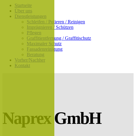
Startseite
Über uns
Dienstleistungen
Schleifen / Polieren / Reinigen
Imprägnieren / Schützen
Pflegen
Graffitientfernung / Graffitischutz
Maximaler Schutz
Fassadenreinigung
Beratung
Vorher/Nachher
Kontakt
Naprex GmbH