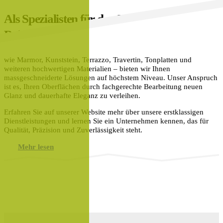
Als Spezialisten für das Schleifen, Polieren,
Reinigen und Imprägnieren von Naturstein
wie Marmor, Kunststein, Terrazzo, Travertin, Tonplatten und
weiteren hochwertigen Materialien – bieten wir Ihnen
massgeschneiderte Lösungen auf höchstem Niveau. Unser Anspruch
ist es, Ihren Oberflächen durch fachgerechte Bearbeitung neuen
Glanz und dauerhafte Eleganz zu verleihen.
Erfahren Sie auf unserer Website mehr über unsere erstklassigen
Dienstleistungen und lernen Sie ein Unternehmen kennen, das für
Qualität, Präzision und Zuverlässigkeit steht.
Mehr lesen