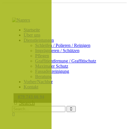
Startseite
Über uns
Dienstleistungen
Schleifen / Polieren / Reinigen
Imprägnieren / Schützen
Pflegen
Graffitientfernung / Graffitischutz
Maximaler Schutz
Fassadenreinigung
Beratung
Vorher/Nachher
Kontakt
079 743 66 94
Search