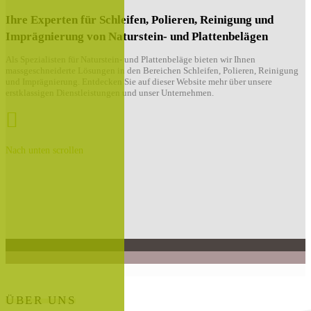
Ihre Experten für Schleifen, Polieren, Reinigung und
Imprägnierung von Naturstein- und Plattenbelägen
Als Spezialisten für Naturstein- und Plattenbeläge bieten wir Ihnen
massgeschneiderte Lösungen in den Bereichen Schleifen, Polieren, Reinigung
und Imprägnierung. Entdecken Sie auf dieser Website mehr über unsere
erstklassigen Dienstleistungen und unser Unternehmen.
Nach unten scrollen
ÜBER UNS