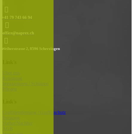
+41 79 743 66 94
office@naprex.ch
Weiherstrasse 2, 8596 Scherzingen
Link's
Über uns
Reinigung
Imprägnieren / Schützen
Pflegen
Link's
Graffitientfernung / Graffitischutz
Beratung
Vorher/Nachher
AGB
Impressum