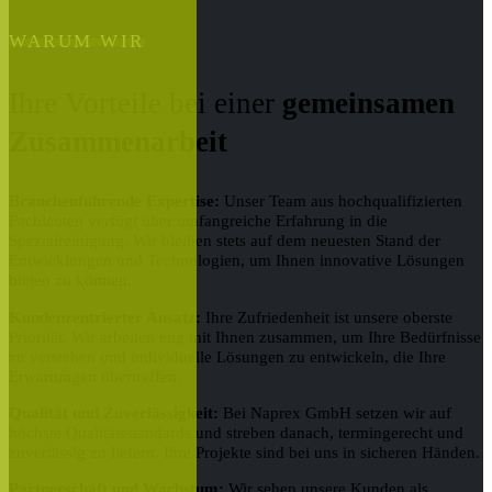
WARUM WIR
Ihre Vorteile bei einer
gemeinsamen
Zusammenarbeit
Branchenführende Expertise:
Unser Team aus hochqualifizierten
Fachleuten verfügt über umfangreiche Erfahrung in die
Spezialreinigung. Wir bleiben stets auf dem neuesten Stand der
Entwicklungen und Technologien, um Ihnen innovative Lösungen
bieten zu können.
Kundenzentrierter Ansatz:
Ihre Zufriedenheit ist unsere oberste
Priorität. Wir arbeiten eng mit Ihnen zusammen, um Ihre Bedürfnisse
zu verstehen und individuelle Lösungen zu entwickeln, die Ihre
Erwartungen übertreffen.
Qualität und Zuverlässigkeit:
Bei Naprex GmbH setzen wir auf
höchste Qualitätsstandards und streben danach, termingerecht und
zuverlässig zu liefern. Ihre Projekte sind bei uns in sicheren Händen.
Partnerschaft und Wachstum:
Wir sehen unsere Kunden als