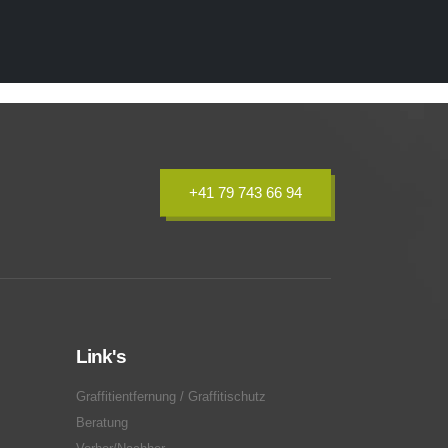
+41 79 743 66 94
Link's
Graffitientfernung / Graffitischutz
Beratung