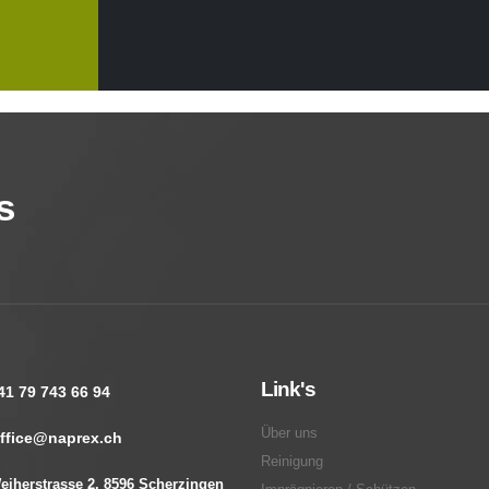
s
Link's
41 79 743 66 94
Über uns
ffice@naprex.ch
Reinigung
eiherstrasse 2, 8596 Scherzingen