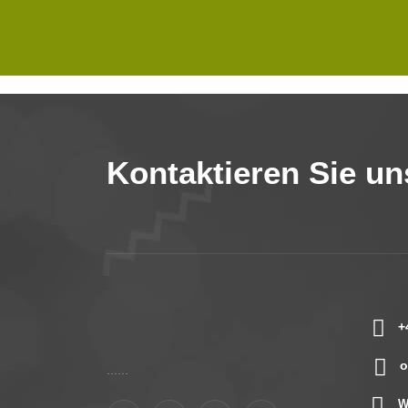
Kontaktieren Sie un
+
o
......
W