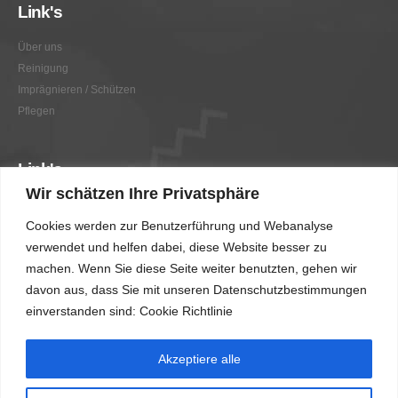
Link's
Über uns
Reinigung
Imprägnieren / Schützen
Pflegen
Link's
Wir schätzen Ihre Privatsphäre
Graffitientfernung / Graffitischutz
Cookies werden zur Benutzerführung und Webanalyse
Beratung
verwendet und helfen dabei, diese Website besser zu
Vorher/Nachher
machen. Wenn Sie diese Seite weiter benutzten, gehen wir
AGB
davon aus, dass Sie mit unseren Datenschutzbestimmungen
Impressum
einverstanden sind: Cookie Richtlinie
Akzeptiere alle