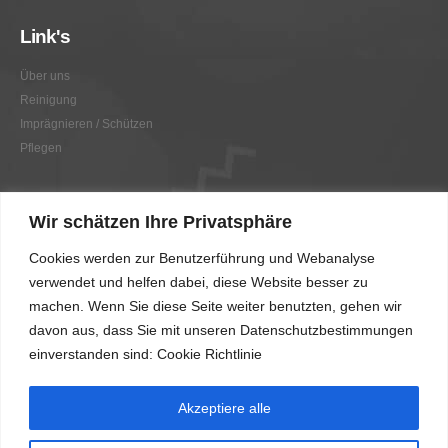
Link's
Über uns
Reinigung
Imprägnieren / Schützen
Pflegen
Link's
Wir schätzen Ihre Privatsphäre
Graffitientfernung / Graffitischutz
Cookies werden zur Benutzerführung und Webanalyse
Beratung
verwendet und helfen dabei, diese Website besser zu
Vorher/Nachher
machen. Wenn Sie diese Seite weiter benutzten, gehen wir
AGB
davon aus, dass Sie mit unseren Datenschutzbestimmungen
Impressum
einverstanden sind: Cookie Richtlinie
Akzeptiere alle