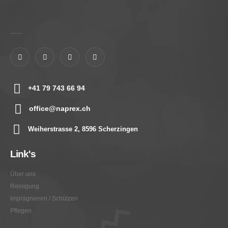
......
+41 79 743 66 94
office@naprex.ch
Weiherstrasse 2, 8596 Scherzingen
Link's
Über uns
Reinigung
Imprägnieren / Schützen
Pflegen