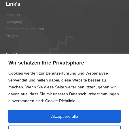
Link's
Über uns
Reinigung
Imprägnieren / Schützen
Pflegen
Link's
Wir schätzen Ihre Privatsphäre
Graffitientfernung / Graffitischutz
Cookies werden zur Benutzerführung und Webanalyse
Beratung
verwendet und helfen dabei, diese Website besser zu
Vorher/Nachher
machen. Wenn Sie diese Seite weiter benutzten, gehen wir
AGB
davon aus, dass Sie mit unseren Datenschutzbestimmungen
Impressum
einverstanden sind: Cookie Richtlinie
Akzeptiere alle