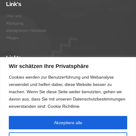
Link's
Über uns
Reinigung
Imprägnieren / Schützen
Pflegen
Link's
Wir schätzen Ihre Privatsphäre
Graffitientfernung / Graffitischutz
Cookies werden zur Benutzerführung und Webanalyse
Beratung
verwendet und helfen dabei, diese Website besser zu
Vorher/Nachher
machen. Wenn Sie diese Seite weiter benutzten, gehen wir
AGB
davon aus, dass Sie mit unseren Datenschutzbestimmungen
Impressum
einverstanden sind: Cookie Richtlinie
Akzeptiere alle