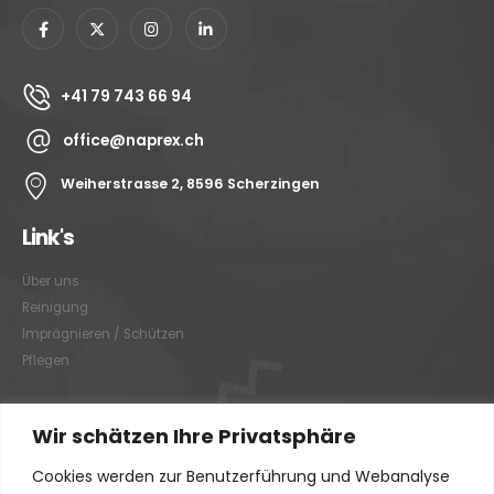
+41 79 743 66 94
office@naprex.ch
Weiherstrasse 2, 8596 Scherzingen
Link's
Über uns
Reinigung
Imprägnieren / Schützen
Pflegen
Link's
Wir schätzen Ihre Privatsphäre
Cookies werden zur Benutzerführung und Webanalyse
Graffitientfernung / Graffitischutz