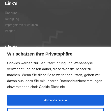
Link's
Über uns
Reinigung
Imprägnieren / Schützen
Pflegen
Link's
Wir schätzen Ihre Privatsphäre
Graffitientfernung / Graffitischutz
Cookies werden zur Benutzerführung und Webanalyse
Beratung
verwendet und helfen dabei, diese Website besser zu
Vorher/Nachher
machen. Wenn Sie diese Seite weiter benutzten, gehen wir
AGB
davon aus, dass Sie mit unseren Datenschutzbestimmungen
Impressum
einverstanden sind: Cookie Richtlinie
Akzeptiere alle