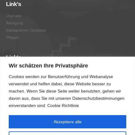
Link's
Über uns
Reinigung
Imprägnieren / Schützen
Pflegen
Link's
Wir schätzen Ihre Privatsphäre
Graffitientfernung / Graffitischutz
Cookies werden zur Benutzerführung und Webanalyse
Beratung
verwendet und helfen dabei, diese Website besser zu
Vorher/Nachher
machen. Wenn Sie diese Seite weiter benutzten, gehen wir
AGB
davon aus, dass Sie mit unseren Datenschutzbestimmungen
Impressum
einverstanden sind: Cookie Richtlinie
Akzeptiere alle