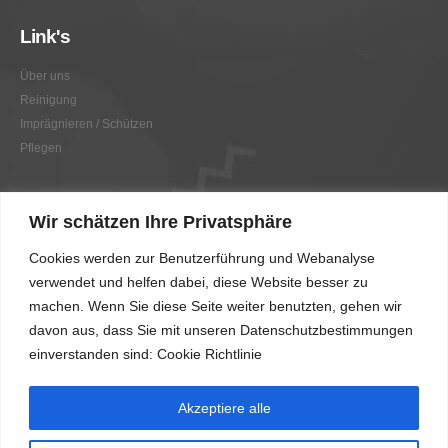
Link's
Über uns
Reinigung
Imprägnieren / Schützen
Pflegen
Link's
Wir schätzen Ihre Privatsphäre
Graffitientfernung / Graffitischutz
Cookies werden zur Benutzerführung und Webanalyse
Beratung
verwendet und helfen dabei, diese Website besser zu
Vorher/Nachher
machen. Wenn Sie diese Seite weiter benutzten, gehen wir
AGB
davon aus, dass Sie mit unseren Datenschutzbestimmungen
Impressum
einverstanden sind: Cookie Richtlinie
Akzeptiere alle