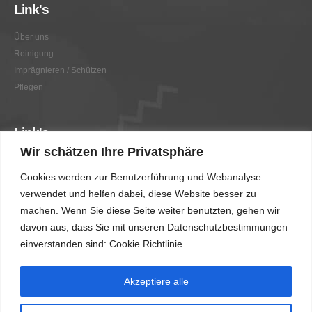
Link's
Über uns
Reinigung
Imprägnieren / Schützen
Pflegen
Link's
Wir schätzen Ihre Privatsphäre
Graffitientfernung / Graffitischutz
Cookies werden zur Benutzerführung und Webanalyse
Beratung
verwendet und helfen dabei, diese Website besser zu
Vorher/Nachher
machen. Wenn Sie diese Seite weiter benutzten, gehen wir
AGB
davon aus, dass Sie mit unseren Datenschutzbestimmungen
Impressum
einverstanden sind: Cookie Richtlinie
Akzeptiere alle