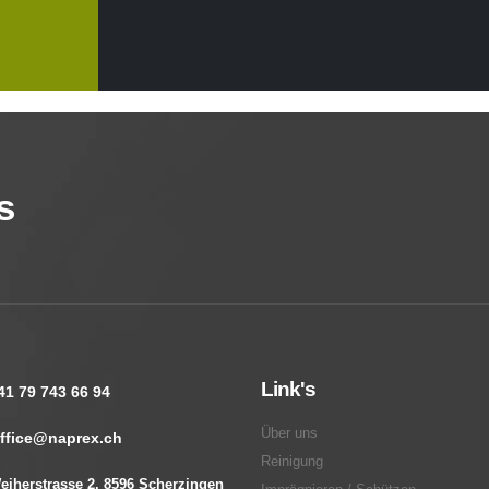
s
Link's
41 79 743 66 94
Über uns
ffice@naprex.ch
Reinigung
eiherstrasse 2, 8596 Scherzingen