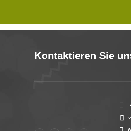
Kontaktieren Sie un
+
o
......
W