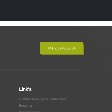
+41 79 743 66 94
Link's
Graffitientfernung / Graffitischutz
Beratung