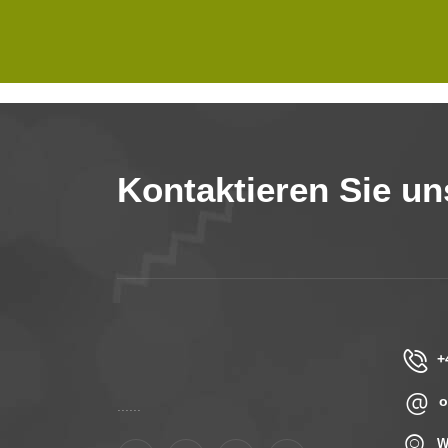
Kontaktieren Sie un
+
o
......
W