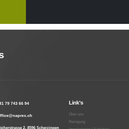
s
Link's
41 79 743 66 94
Über uns
ffice@naprex.ch
Reinigung
eiherstrasse 2, 8596 Scherzingen