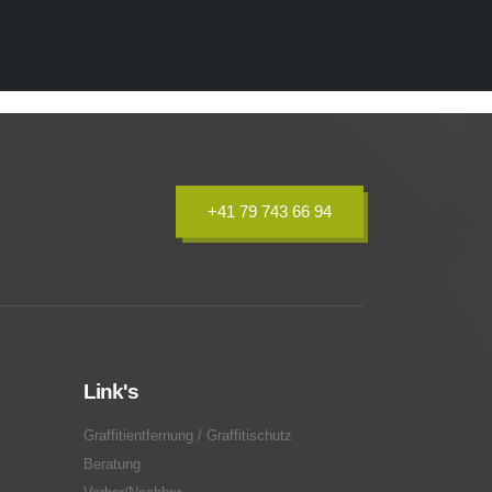
+41 79 743 66 94
Link's
Graffitientfernung / Graffitischutz
Beratung