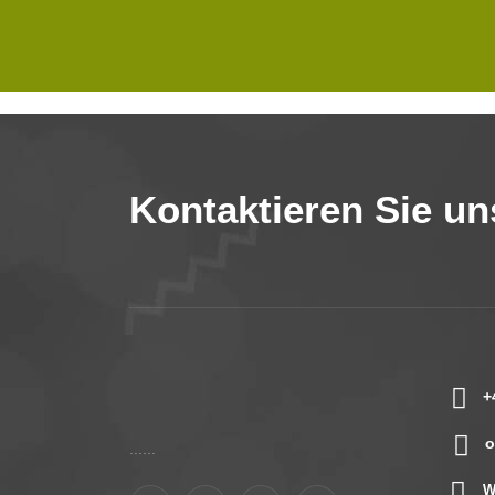
Kontaktieren Sie un
+
o
......
W