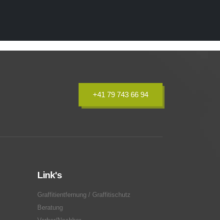
+41 79 743 66 94
Link's
Graffitientfernung / Graffitischutz
Beratung