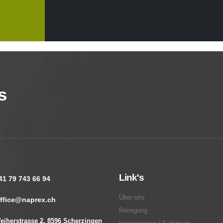
s
Link's
41 79 743 66 94
Über uns
ffice@naprex.ch
Reinigung
eiherstrasse 2, 8596 Scherzingen