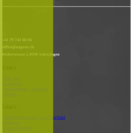
......
+41 79 743 66 94
office@naprex.ch
Weiherstrasse 2, 8596 Scherzingen
Link's
Über uns
Reinigung
Imprägnieren / Schützen
Pflegen
Link's
Graffitientfernung / Graffitischutz
Beratung
Vorher/Nachher