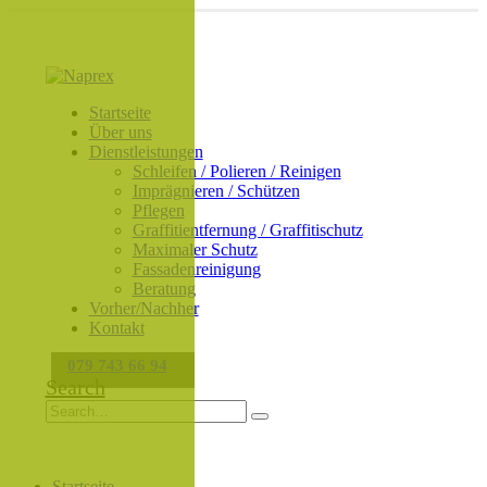
Startseite
Über uns
Dienstleistungen
Schleifen / Polieren / Reinigen
Imprägnieren / Schützen
Pflegen
Graffitientfernung / Graffitischutz
Maximaler Schutz
Fassadenreinigung
Beratung
Vorher/Nachher
Kontakt
079 743 66 94
Search
Startseite