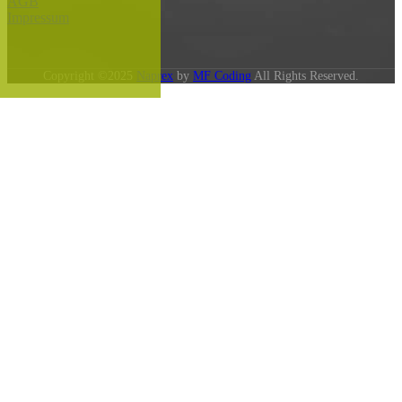
AGB
Impressum
Copyright ©2025
Naprex
by
MF Coding
All Rights Reserved.