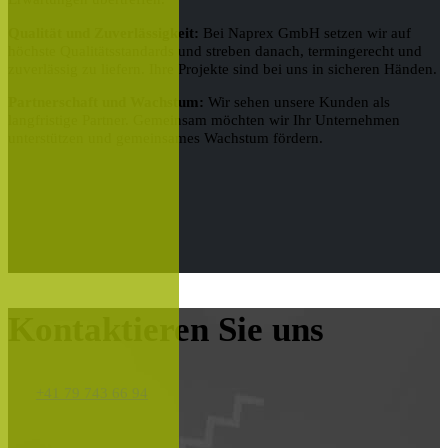
Qualität und Zuverlässigkeit:
Bei Naprex GmbH setzen wir auf
höchste Qualitätsstandards und streben danach, termingerecht und
zuverlässig zu liefern. Ihre Projekte sind bei uns in sicheren Händen.
Partnerschaft und Wachstum:
Wir sehen unsere Kunden als
langfristige Partner. Gemeinsam möchten wir Ihr Unternehmen
unterstützen und gemeinsames Wachstum fördern.
Kontaktieren Sie uns
+41 79 743 66 94