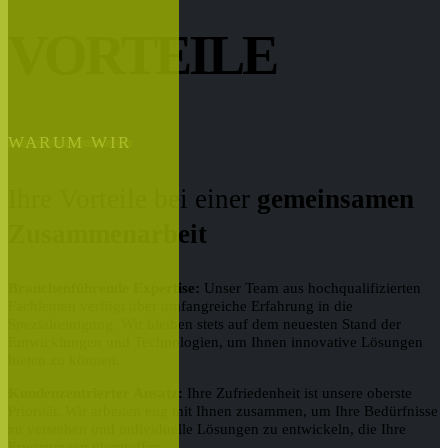
VORTEILE
WARUM WIR
Ihre Vorteile bei einer
gemeinsamen
Zusammenarbeit
Branchenführende Expertise:
Unser Team aus hochqualifizierten
Fachleuten verfügt über umfangreiche Erfahrung in die
Spezialreinigung. Wir bleiben stets auf dem neuesten Stand der
Entwicklungen und Technologien, um Ihnen innovative Lösungen
bieten zu können.
Kundenzentrierter Ansatz:
Ihre Zufriedenheit ist unsere oberste
Priorität. Wir arbeiten eng mit Ihnen zusammen, um Ihre Bedürfnisse
zu verstehen und individuelle Lösungen zu entwickeln, die Ihre
Erwartungen übertreffen.