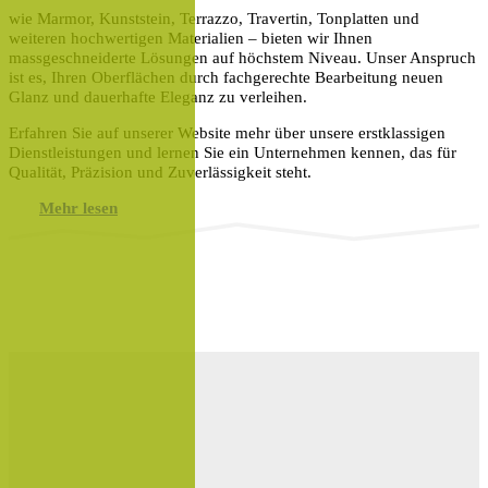
wie Marmor, Kunststein, Terrazzo, Travertin, Tonplatten und
weiteren hochwertigen Materialien – bieten wir Ihnen
massgeschneiderte Lösungen auf höchstem Niveau. Unser Anspruch
ist es, Ihren Oberflächen durch fachgerechte Bearbeitung neuen
Glanz und dauerhafte Eleganz zu verleihen.
Erfahren Sie auf unserer Website mehr über unsere erstklassigen
Dienstleistungen und lernen Sie ein Unternehmen kennen, das für
Qualität, Präzision und Zuverlässigkeit steht.
Mehr lesen