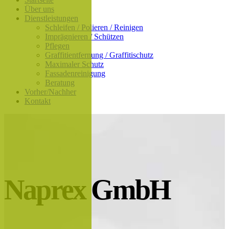
Über uns
Dienstleistungen
Schleifen / Polieren / Reinigen
Imprägnieren / Schützen
Pflegen
Graffitientfernung / Graffitischutz
Maximaler Schutz
Fassadenreinigung
Beratung
Vorher/Nachher
Kontakt
Naprex GmbH