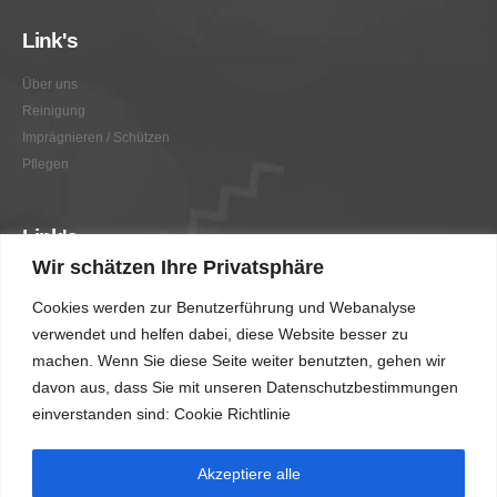
Link's
Über uns
Reinigung
Imprägnieren / Schützen
Pflegen
Link's
Wir schätzen Ihre Privatsphäre
Graffitientfernung / Graffitischutz
Cookies werden zur Benutzerführung und Webanalyse
Beratung
verwendet und helfen dabei, diese Website besser zu
Vorher/Nachher
machen. Wenn Sie diese Seite weiter benutzten, gehen wir
AGB
davon aus, dass Sie mit unseren Datenschutzbestimmungen
Impressum
einverstanden sind: Cookie Richtlinie
Akzeptiere alle