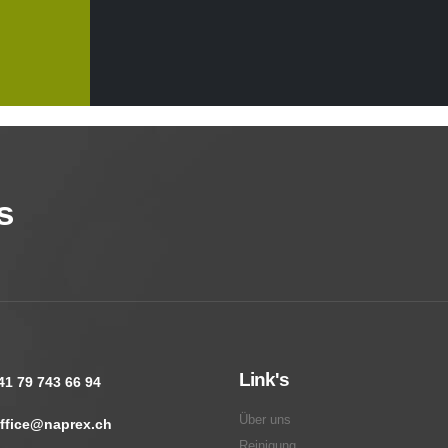
s
Link's
41 79 743 66 94
Über uns
ffice@naprex.ch
Reinigung