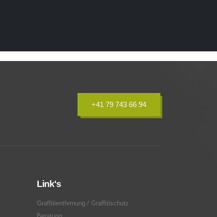
+41 79 743 66 94
Link's
Graffitientfernung / Graffitischutz
Beratung