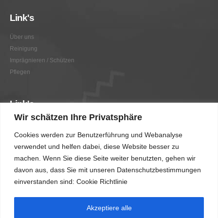
Link's
Über uns
Reinigung
Imprägnieren / Schützen
Pflegen
Link's
Wir schätzen Ihre Privatsphäre
Graffitientfernung / Graffitischutz
Cookies werden zur Benutzerführung und Webanalyse
Beratung
verwendet und helfen dabei, diese Website besser zu
Vorher/Nachher
machen. Wenn Sie diese Seite weiter benutzten, gehen wir
AGB
davon aus, dass Sie mit unseren Datenschutzbestimmungen
Impressum
einverstanden sind: Cookie Richtlinie
Akzeptiere alle