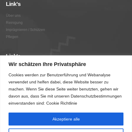
Link's
Über uns
Reinigung
Imprägnieren / Schützen
Pflegen
Link's
Wir schätzen Ihre Privatsphäre
Graffitientfernung / Graffitischutz
Cookies werden zur Benutzerführung und Webanalyse
Beratung
verwendet und helfen dabei, diese Website besser zu
Vorher/Nachher
machen. Wenn Sie diese Seite weiter benutzten, gehen wir
AGB
davon aus, dass Sie mit unseren Datenschutzbestimmungen
Impressum
einverstanden sind: Cookie Richtlinie
Akzeptiere alle