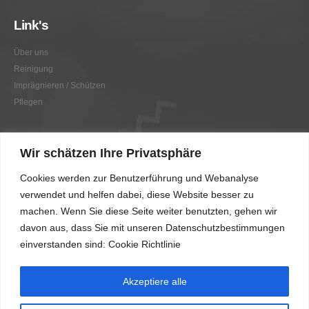
Link's
Über uns
Reinigung
Imprägnieren / Schützen
Pflegen
Link's
Wir schätzen Ihre Privatsphäre
Graffitientfernung / Graffitischutz
Cookies werden zur Benutzerführung und Webanalyse
Beratung
verwendet und helfen dabei, diese Website besser zu
Vorher/Nachher
machen. Wenn Sie diese Seite weiter benutzten, gehen wir
AGB
davon aus, dass Sie mit unseren Datenschutzbestimmungen
Impressum
einverstanden sind: Cookie Richtlinie
Akzeptiere alle