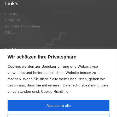
Link's
Über uns
Reinigung
Imprägnieren / Schützen
Pflegen
Link's
Wir schätzen Ihre Privatsphäre
Graffitientfernung / Graffitischutz
Cookies werden zur Benutzerführung und Webanalyse
Beratung
verwendet und helfen dabei, diese Website besser zu
Vorher/Nachher
machen. Wenn Sie diese Seite weiter benutzten, gehen wir
AGB
davon aus, dass Sie mit unseren Datenschutzbestimmungen
Impressum
einverstanden sind: Cookie Richtlinie
Akzeptiere alle