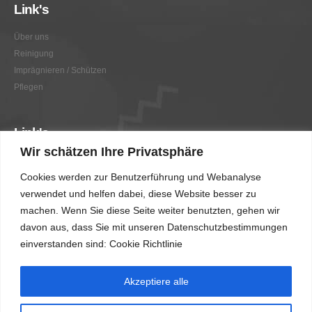
Link's
Über uns
Reinigung
Imprägnieren / Schützen
Pflegen
Link's
Wir schätzen Ihre Privatsphäre
Graffitientfernung / Graffitischutz
Cookies werden zur Benutzerführung und Webanalyse
Beratung
verwendet und helfen dabei, diese Website besser zu
Vorher/Nachher
machen. Wenn Sie diese Seite weiter benutzten, gehen wir
AGB
davon aus, dass Sie mit unseren Datenschutzbestimmungen
Impressum
einverstanden sind: Cookie Richtlinie
Akzeptiere alle