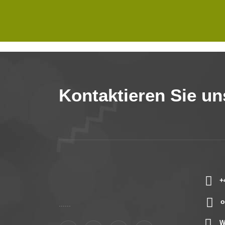
Kontaktieren Sie un
+
o
......
W