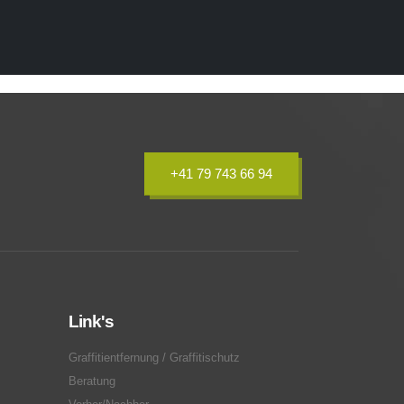
+41 79 743 66 94
Link's
Graffitientfernung / Graffitischutz
Beratung