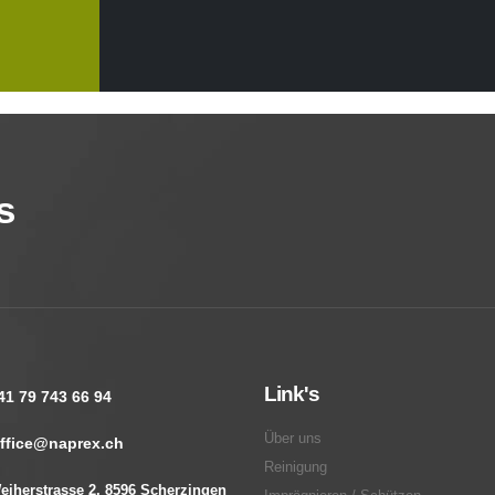
s
Link's
41 79 743 66 94
Über uns
ffice@naprex.ch
Reinigung
eiherstrasse 2, 8596 Scherzingen