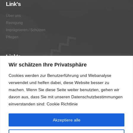
Link's
Über uns
Reinigung
Imprägnieren / Schützen
Pflegen
Link's
Wir schätzen Ihre Privatsphäre
Graffitientfernung / Graffitischutz
Cookies werden zur Benutzerführung und Webanalyse
Beratung
verwendet und helfen dabei, diese Website besser zu
Vorher/Nachher
machen. Wenn Sie diese Seite weiter benutzten, gehen wir
AGB
davon aus, dass Sie mit unseren Datenschutzbestimmungen
Impressum
einverstanden sind: Cookie Richtlinie
Akzeptiere alle