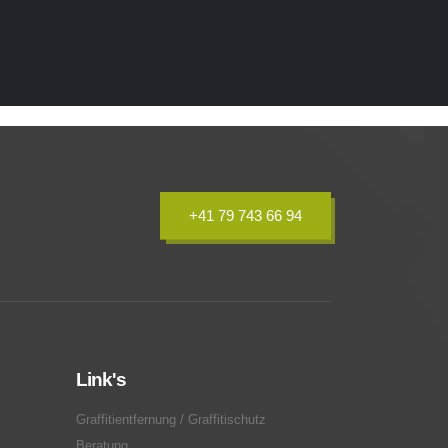
+41 79 743 66 94
Link's
Graffitientfernung / Graffitischutz
Beratung