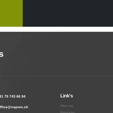
s
Link's
41 79 743 66 94
Über uns
ffice@naprex.ch
Reinigung