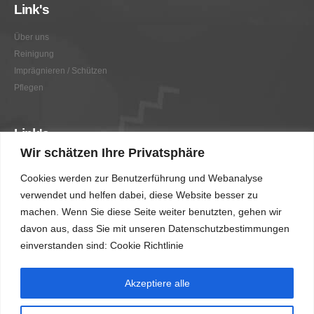
Link's
Über uns
Reinigung
Imprägnieren / Schützen
Pflegen
Link's
Wir schätzen Ihre Privatsphäre
Graffitientfernung / Graffitischutz
Cookies werden zur Benutzerführung und Webanalyse
Beratung
verwendet und helfen dabei, diese Website besser zu
Vorher/Nachher
machen. Wenn Sie diese Seite weiter benutzten, gehen wir
AGB
davon aus, dass Sie mit unseren Datenschutzbestimmungen
Impressum
einverstanden sind: Cookie Richtlinie
Akzeptiere alle