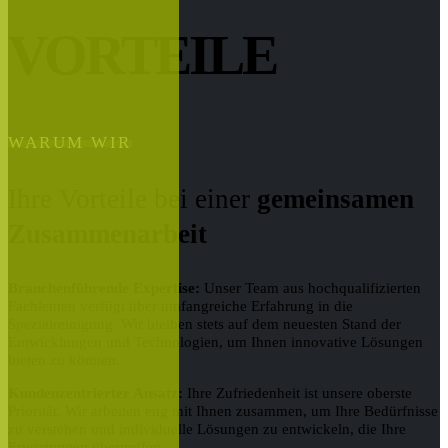
VORTEILE
WARUM WIR
Ihre Vorteile bei einer
gemeinsamen
Zusammenarbeit
Branchenführende Expertise:
Unser Team aus hochqualifizierten
Fachleuten verfügt über umfangreiche Erfahrung in die
Spezialreinigung. Wir bleiben stets auf dem neuesten Stand der
Entwicklungen und Technologien, um Ihnen innovative Lösungen
bieten zu können.
Kundenzentrierter Ansatz:
Ihre Zufriedenheit ist unsere oberste
Priorität. Wir arbeiten eng mit Ihnen zusammen, um Ihre Bedürfnisse
zu verstehen und individuelle Lösungen zu entwickeln, die Ihre
Erwartungen übertreffen.