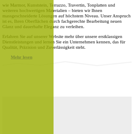
wie Marmor, Kunststein, Terrazzo, Travertin, Tonplatten und
weiteren hochwertigen Materialien – bieten wir Ihnen
massgeschneiderte Lösungen auf höchstem Niveau. Unser Anspruch
ist es, Ihren Oberflächen durch fachgerechte Bearbeitung neuen
Glanz und dauerhafte Eleganz zu verleihen.
Erfahren Sie auf unserer Website mehr über unsere erstklassigen
Dienstleistungen und lernen Sie ein Unternehmen kennen, das für
Qualität, Präzision und Zuverlässigkeit steht.
Mehr lesen