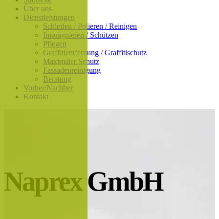
Über uns
Dienstleistungen
Schleifen / Polieren / Reinigen
Imprägnieren / Schützen
Pflegen
Graffitientfernung / Graffitischutz
Maximaler Schutz
Fassadenreinigung
Beratung
Vorher/Nachher
Kontakt
Naprex GmbH