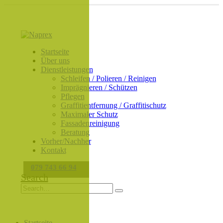
Startseite
Über uns
Dienstleistungen
Schleifen / Polieren / Reinigen
Imprägnieren / Schützen
Pflegen
Graffitientfernung / Graffitischutz
Maximaler Schutz
Fassadenreinigung
Beratung
Vorher/Nachher
Kontakt
079 743 66 94
Search
Startseite