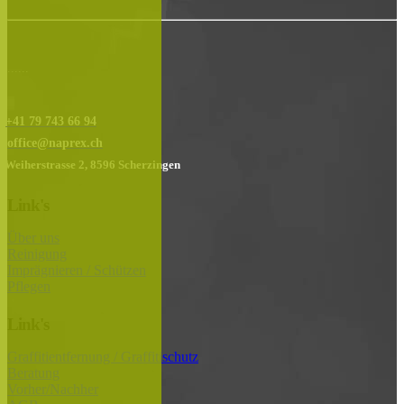
......
+41 79 743 66 94
office@naprex.ch
Weiherstrasse 2, 8596 Scherzingen
Link's
Über uns
Reinigung
Imprägnieren / Schützen
Pflegen
Link's
Graffitientfernung / Graffitischutz
Beratung
Vorher/Nachher