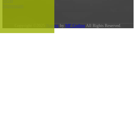
AGB
Impressum
Copyright ©2025
Naprex
by
MF Coding
All Rights Reserved.