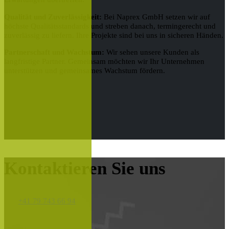
Qualität und Zuverlässigkeit:
Bei Naprex GmbH setzen wir auf
höchste Qualitätsstandards und streben danach, termingerecht und
zuverlässig zu liefern. Ihre Projekte sind bei uns in sicheren Händen.
Partnerschaft und Wachstum:
Wir sehen unsere Kunden als
langfristige Partner. Gemeinsam möchten wir Ihr Unternehmen
unterstützen und gemeinsames Wachstum fördern.
Kontaktieren Sie uns
+41 79 743 66 94