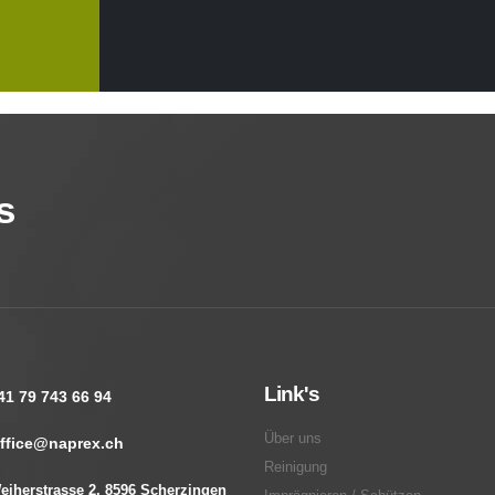
s
Link's
41 79 743 66 94
Über uns
ffice@naprex.ch
Reinigung
eiherstrasse 2, 8596 Scherzingen