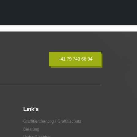
+41 79 743 66 94
Link's
Graffitientfernung / Graffitischutz
Beratung