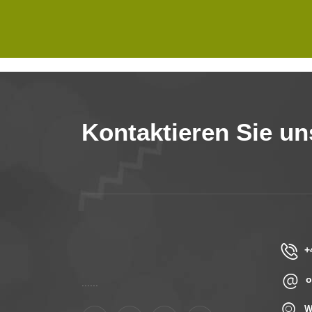
Kontaktieren Sie un
+
o
......
W