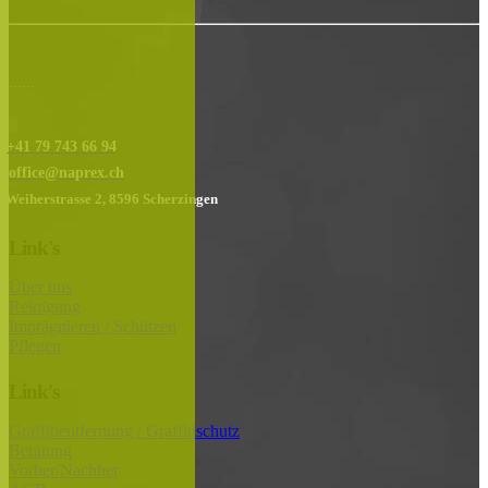
......
+41 79 743 66 94
office@naprex.ch
Weiherstrasse 2, 8596 Scherzingen
Link's
Über uns
Reinigung
Imprägnieren / Schützen
Pflegen
Link's
Graffitientfernung / Graffitischutz
Beratung
Vorher/Nachher