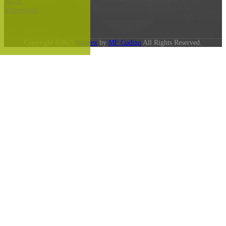
AGB
Impressum
Copyright ©2025
Naprex
by
MF Coding
All Rights Reserved.