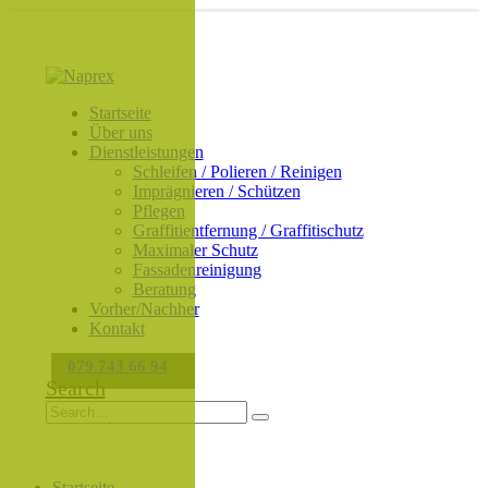
Startseite
Über uns
Dienstleistungen
Schleifen / Polieren / Reinigen
Imprägnieren / Schützen
Pflegen
Graffitientfernung / Graffitischutz
Maximaler Schutz
Fassadenreinigung
Beratung
Vorher/Nachher
Kontakt
079 743 66 94
Search
Startseite