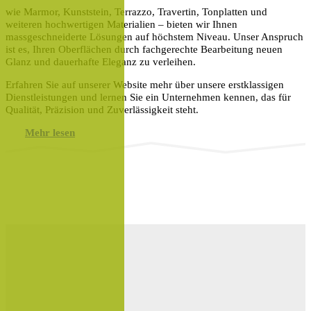
wie Marmor, Kunststein, Terrazzo, Travertin, Tonplatten und
weiteren hochwertigen Materialien – bieten wir Ihnen
massgeschneiderte Lösungen auf höchstem Niveau. Unser Anspruch
ist es, Ihren Oberflächen durch fachgerechte Bearbeitung neuen
Glanz und dauerhafte Eleganz zu verleihen.
Erfahren Sie auf unserer Website mehr über unsere erstklassigen
Dienstleistungen und lernen Sie ein Unternehmen kennen, das für
Qualität, Präzision und Zuverlässigkeit steht.
Mehr lesen