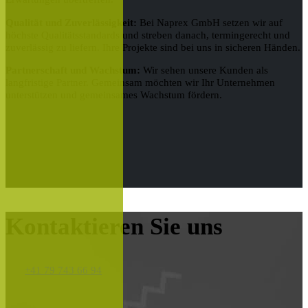
Qualität und Zuverlässigkeit:
Bei Naprex GmbH setzen wir auf
höchste Qualitätsstandards und streben danach, termingerecht und
zuverlässig zu liefern. Ihre Projekte sind bei uns in sicheren Händen.
Partnerschaft und Wachstum:
Wir sehen unsere Kunden als
langfristige Partner. Gemeinsam möchten wir Ihr Unternehmen
unterstützen und gemeinsames Wachstum fördern.
Kontaktieren Sie uns
+41 79 743 66 94