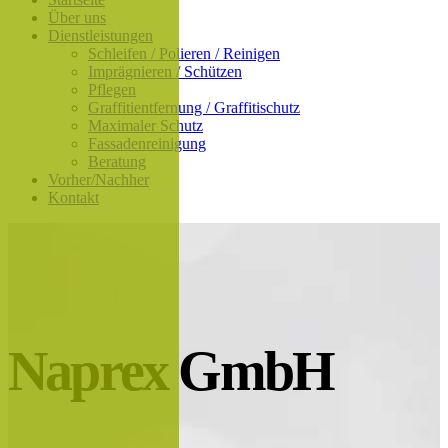
Über uns
Dienstleistungen
Schleifen / Polieren / Reinigen
Imprägnieren / Schützen
Pflegen
Graffitientfernung / Graffitischutz
Maximaler Schutz
Fassadenreinigung
Beratung
Vorher/Nachher
Kontakt
Naprex GmbH