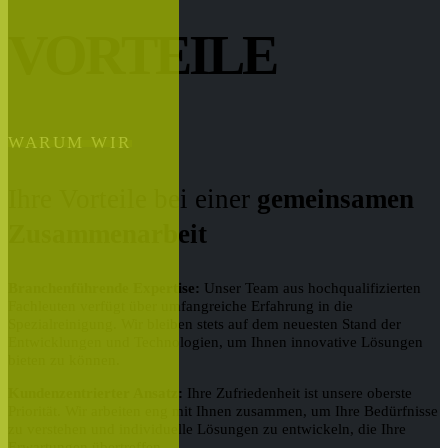
VORTEILE
WARUM WIR
Ihre Vorteile bei einer
gemeinsamen
Zusammenarbeit
Branchenführende Expertise:
Unser Team aus hochqualifizierten
Fachleuten verfügt über umfangreiche Erfahrung in die
Spezialreinigung. Wir bleiben stets auf dem neuesten Stand der
Entwicklungen und Technologien, um Ihnen innovative Lösungen
bieten zu können.
Kundenzentrierter Ansatz:
Ihre Zufriedenheit ist unsere oberste
Priorität. Wir arbeiten eng mit Ihnen zusammen, um Ihre Bedürfnisse
zu verstehen und individuelle Lösungen zu entwickeln, die Ihre
Erwartungen übertreffen.