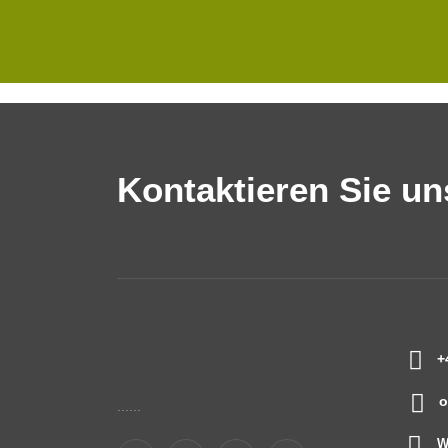
Kontaktieren Sie un
+
o
......
W