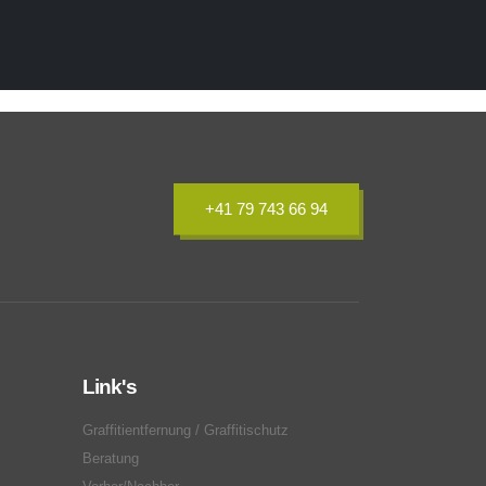
+41 79 743 66 94
Link's
Graffitientfernung / Graffitischutz
Beratung