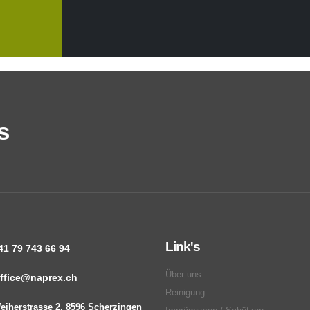
s
Link's
41 79 743 66 94
Über uns
ffice@naprex.ch
Reinigung
eiherstrasse 2, 8596 Scherzingen