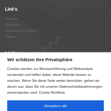
Link's
Über uns
Reinigung
Imprägnieren / Schützen
Pflegen
Link's
Wir schätzen Ihre Privatsphäre
Graffitientfernung / Graffitischutz
Cookies werden zur Benutzerführung und Webanalyse
Beratung
verwendet und helfen dabei, diese Website besser zu
Vorher/Nachher
machen. Wenn Sie diese Seite weiter benutzten, gehen wir
AGB
davon aus, dass Sie mit unseren Datenschutzbestimmungen
Impressum
einverstanden sind: Cookie Richtlinie
Akzeptiere alle