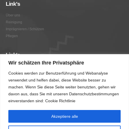
Link's
Über uns
Reinigung
Imprägnieren / Schützen
Pflegen
Link's
Wir schätzen Ihre Privatsphäre
Graffitientfernung / Graffitischutz
Cookies werden zur Benutzerführung und Webanalyse
Beratung
verwendet und helfen dabei, diese Website besser zu
Vorher/Nachher
machen. Wenn Sie diese Seite weiter benutzten, gehen wir
AGB
davon aus, dass Sie mit unseren Datenschutzbestimmungen
Impressum
einverstanden sind: Cookie Richtlinie
Akzeptiere alle