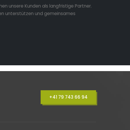
hen unsere Kunden als langfristige Partner.
en unterstützen und gemeinsames
+41 79 743 66 94