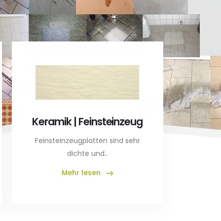
Kunst
A
Keramik | Feinsteinzeug
Reinigun
Kuns
Feinsteinzeugplatten sind sehr
dichte und..
Mehr lesen