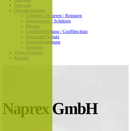
Über uns
Dienstleistungen
Schleifen / Polieren / Reinigen
Imprägnieren / Schützen
Pflegen
Graffitientfernung / Graffitischutz
Maximaler Schutz
Fassadenreinigung
Beratung
Vorher/Nachher
Kontakt
Naprex GmbH