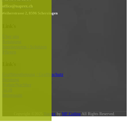
office@naprex.ch
Weiherstrasse 2, 8596 Scherzingen
Link's
Über uns
Reinigung
Imprägnieren / Schützen
Pflegen
Link's
Graffitientfernung / Graffitischutz
Beratung
Vorher/Nachher
AGB
Impressum
Copyright ©2025
Naprex
by
MF Coding
All Rights Reserved.