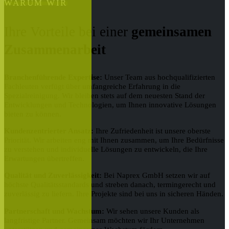
WARUM WIR
Ihre Vorteile bei einer
gemeinsamen
Zusammenarbeit
Branchenführende Expertise:
Unser Team aus hochqualifizierten
Fachleuten verfügt über umfangreiche Erfahrung in die
Spezialreinigung. Wir bleiben stets auf dem neuesten Stand der
Entwicklungen und Technologien, um Ihnen innovative Lösungen
bieten zu können.
Kundenzentrierter Ansatz:
Ihre Zufriedenheit ist unsere oberste
Priorität. Wir arbeiten eng mit Ihnen zusammen, um Ihre Bedürfnisse
zu verstehen und individuelle Lösungen zu entwickeln, die Ihre
Erwartungen übertreffen.
Qualität und Zuverlässigkeit:
Bei Naprex GmbH setzen wir auf
höchste Qualitätsstandards und streben danach, termingerecht und
zuverlässig zu liefern. Ihre Projekte sind bei uns in sicheren Händen.
Partnerschaft und Wachstum:
Wir sehen unsere Kunden als
langfristige Partner. Gemeinsam möchten wir Ihr Unternehmen