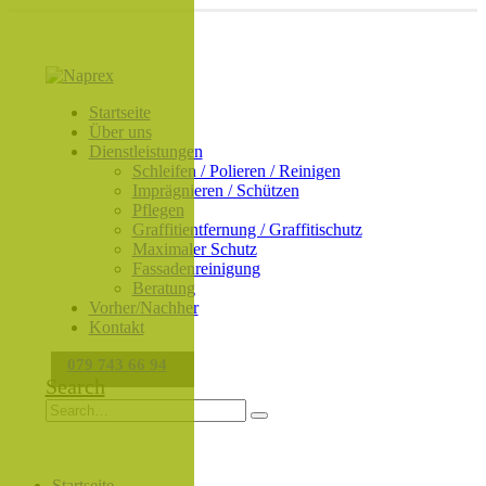
Startseite
Über uns
Dienstleistungen
Schleifen / Polieren / Reinigen
Imprägnieren / Schützen
Pflegen
Graffitientfernung / Graffitischutz
Maximaler Schutz
Fassadenreinigung
Beratung
Vorher/Nachher
Kontakt
079 743 66 94
Search
Startseite