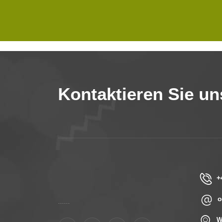
Kontaktieren Sie un
+
o
......
W