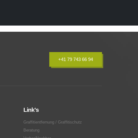
+41 79 743 66 94
Link's
Graffitientfernung / Graffitischutz
Beratung