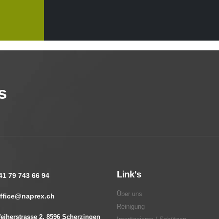
s
Link's
41 79 743 66 94
Über uns
ffice@naprex.ch
Reinigung
eiherstrasse 2, 8596 Scherzingen