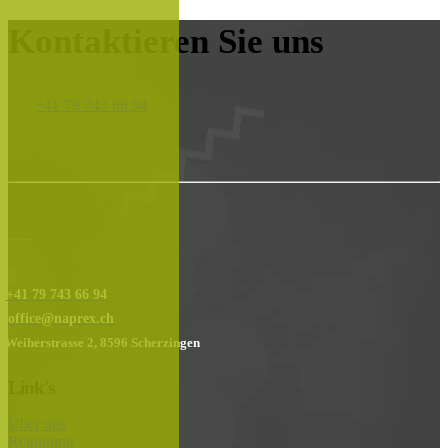
Kontaktieren Sie uns
+41 79 743 66 94
......
+41 79 743 66 94
office@naprex.ch
Weiherstrasse 2, 8596 Scherzingen
Link's
Über uns
Reinigung