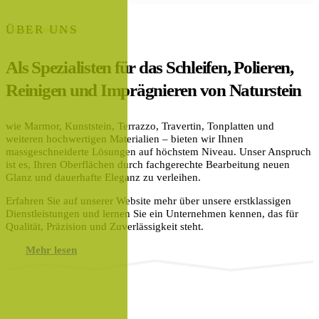
ÜBER UNS
Als Spezialisten für das Schleifen, Polieren,
Reinigen und Imprägnieren von Naturstein
wie Marmor, Kunststein, Terrazzo, Travertin, Tonplatten und
weiteren hochwertigen Materialien – bieten wir Ihnen
massgeschneiderte Lösungen auf höchstem Niveau. Unser Anspruch
ist es, Ihren Oberflächen durch fachgerechte Bearbeitung neuen
Glanz und dauerhafte Eleganz zu verleihen.
Erfahren Sie auf unserer Website mehr über unsere erstklassigen
Dienstleistungen und lernen Sie ein Unternehmen kennen, das für
Qualität, Präzision und Zuverlässigkeit steht.
Mehr lesen