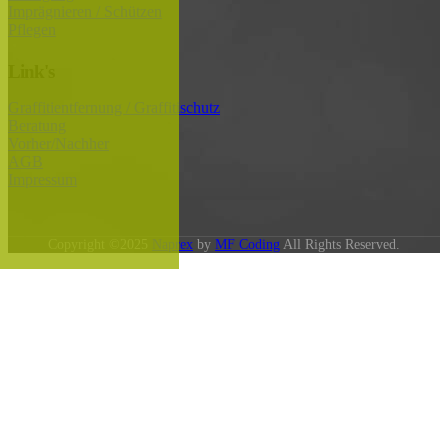
Imprägnieren / Schützen
Pflegen
Link's
Graffitientfernung / Graffitischutz
Beratung
Vorher/Nachher
AGB
Impressum
Copyright ©2025
Naprex
by
MF Coding
All Rights Reserved.