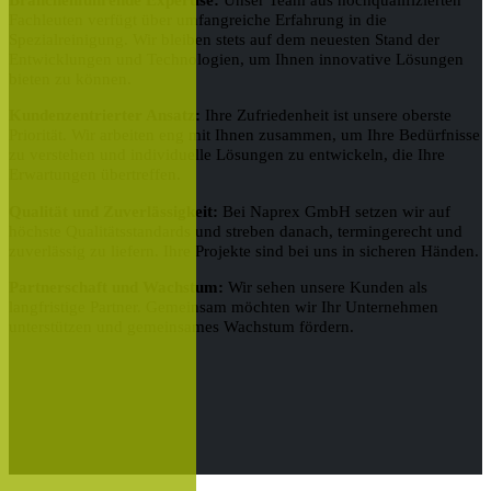
Fachleuten verfügt über umfangreiche Erfahrung in die
Spezialreinigung. Wir bleiben stets auf dem neuesten Stand der
Entwicklungen und Technologien, um Ihnen innovative Lösungen
bieten zu können.
Kundenzentrierter Ansatz:
Ihre Zufriedenheit ist unsere oberste
Priorität. Wir arbeiten eng mit Ihnen zusammen, um Ihre Bedürfnisse
zu verstehen und individuelle Lösungen zu entwickeln, die Ihre
Erwartungen übertreffen.
Qualität und Zuverlässigkeit:
Bei Naprex GmbH setzen wir auf
höchste Qualitätsstandards und streben danach, termingerecht und
zuverlässig zu liefern. Ihre Projekte sind bei uns in sicheren Händen.
Partnerschaft und Wachstum:
Wir sehen unsere Kunden als
langfristige Partner. Gemeinsam möchten wir Ihr Unternehmen
unterstützen und gemeinsames Wachstum fördern.