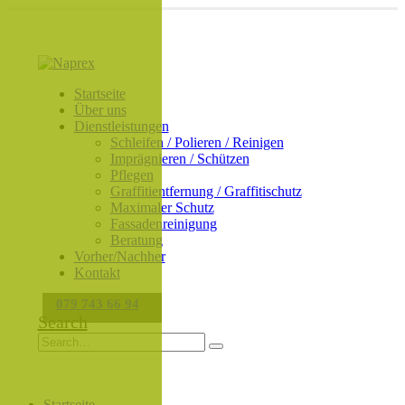
Startseite
Über uns
Dienstleistungen
Schleifen / Polieren / Reinigen
Imprägnieren / Schützen
Pflegen
Graffitientfernung / Graffitischutz
Maximaler Schutz
Fassadenreinigung
Beratung
Vorher/Nachher
Kontakt
079 743 66 94
Search
Startseite