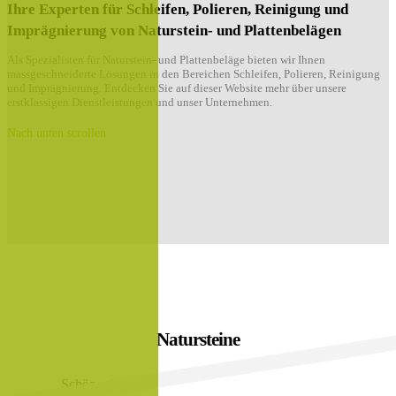
Ihre Experten für Schleifen, Polieren, Reinigung und
Imprägnierung von Naturstein- und Plattenbelägen
Als Spezialisten für Naturstein- und Plattenbeläge bieten wir Ihnen
massgeschneiderte Lösungen in den Bereichen Schleifen, Polieren, Reinigung
und Imprägnierung. Entdecken Sie auf dieser Website mehr über unsere
erstklassigen Dienstleistungen und unser Unternehmen.
Nach unten scrollen
Natursteine
Schön wie die Natur sind Beläge aus Naturstein..