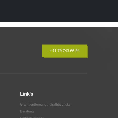
+41 79 743 66 94
Link's
Graffitientfernung / Graffitischutz
Beratung