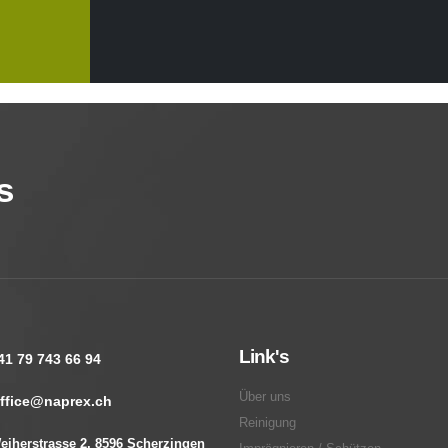
s
Link's
41 79 743 66 94
Über uns
ffice@naprex.ch
Reinigung
eiherstrasse 2, 8596 Scherzingen