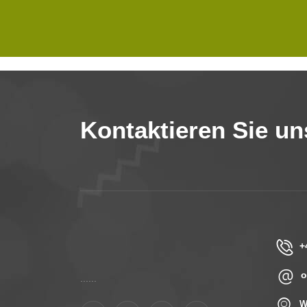
Kontaktieren Sie un
+
o
......
W